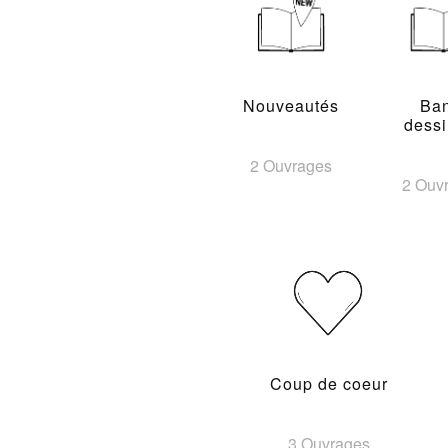
Nouveautés
Ba
dess
2 Ouvrages
2 Ouv
Coup de coeur
3 Ouvrages