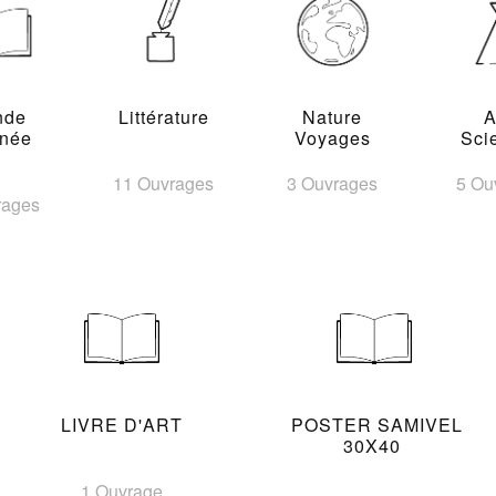
nde
Littérature
Nature
A
inée
Voyages
Sci
11 Ouvrages
3 Ouvrages
5 Ou
rages
LIVRE D'ART
POSTER SAMIVEL
30X40
1 Ouvrage