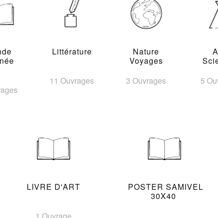
nde
Littérature
Nature
A
inée
Voyages
Sci
11 Ouvrages
3 Ouvrages
5 Ou
rages
LIVRE D'ART
POSTER SAMIVEL
30X40
1 Ouvrage