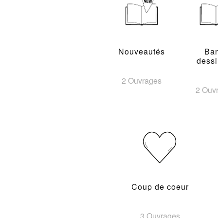
Nouveautés
Ba
dess
2 Ouvrages
2 Ouv
Coup de coeur
3 Ouvrages