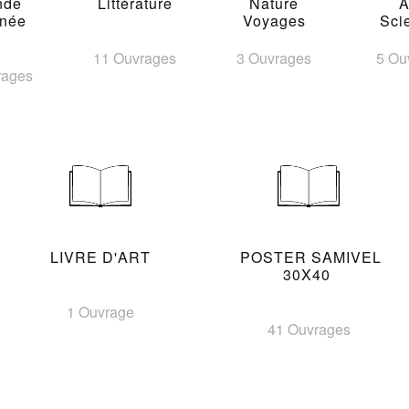
nde
Littérature
Nature
A
inée
Voyages
Sci
11 Ouvrages
3 Ouvrages
5 Ou
rages
LIVRE D'ART
POSTER SAMIVEL
30X40
1 Ouvrage
41 Ouvrages