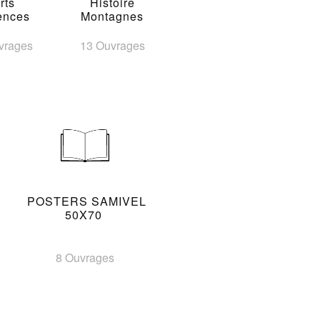
rts
Histoire
ences
Montagnes
vrages
13 Ouvrages
POSTERS SAMIVEL
50X70
8 Ouvrages