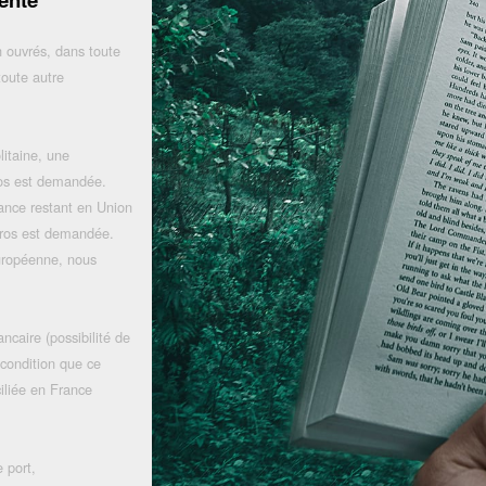
 ouvrés, dans toute
toute autre
litaine, une
uros est demandée.
rance restant en Union
uros est demandée.
uropéenne, nous
ncaire (possibilité de
 condition que ce
iliée en France
 port,