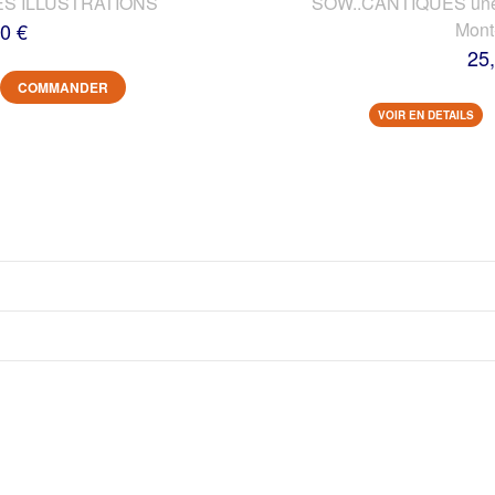
ES ILLUSTRATIONS
SOW..CANTIQUES une vi
0 €
Mont
25
COMMANDER
VOIR EN DETAILS