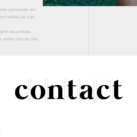
 votre commande: son
nt notifiés par mail.
grité des produits.
rifier l'état du colis
r