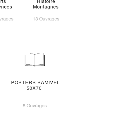
rts
Histoire
ences
Montagnes
vrages
13 Ouvrages
POSTERS SAMIVEL
50X70
8 Ouvrages