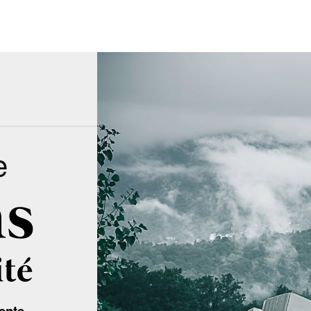
e
ente