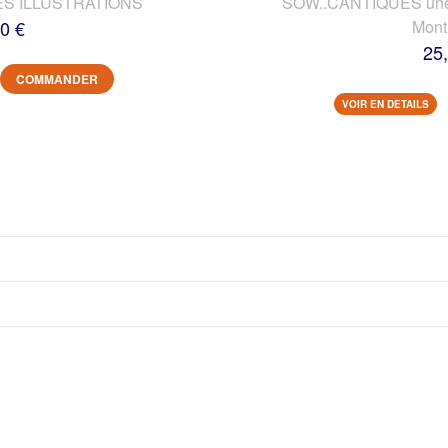
ES ILLUSTRATIONS
SOW..CANTIQUES une vi
0 €
Mont
25
COMMANDER
VOIR EN DETAILS