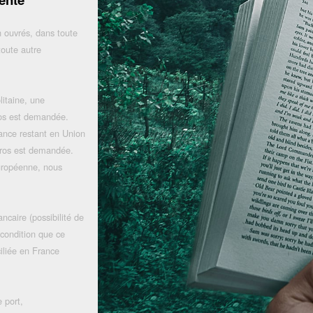
 ouvrés, dans toute
toute autre
litaine, une
uros est demandée.
rance restant en Union
uros est demandée.
uropéenne, nous
ncaire (possibilité de
 condition que ce
iliée en France
 port,