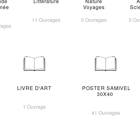
nde
Littérature
Nature
A
inée
Voyages
Sci
11 Ouvrages
3 Ouvrages
5 Ou
rages
LIVRE D'ART
POSTER SAMIVEL
30X40
1 Ouvrage
41 Ouvrages