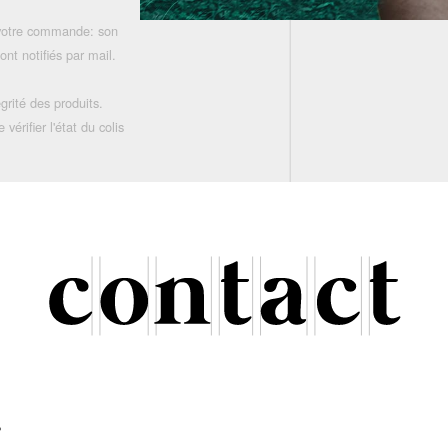
 votre commande: son
nt notifiés par mail.
grité des produits.
rifier l'état du colis
r