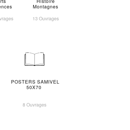
rts
Histoire
ences
Montagnes
vrages
13 Ouvrages
POSTERS SAMIVEL
50X70
8 Ouvrages