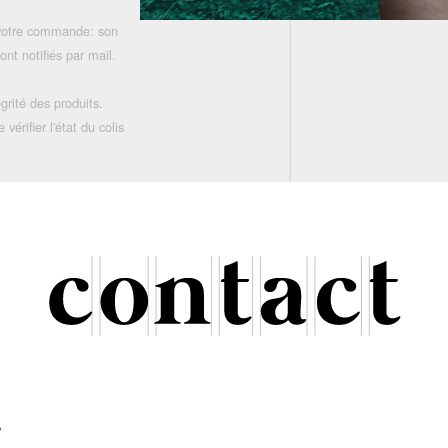
 votre commande: son
nt notifiés par mail.
grité des produits.
rifier l'état du colis
r