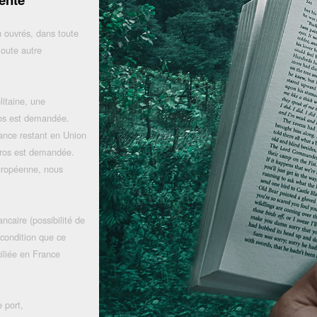
 ouvrés, dans toute
toute autre
litaine, une
uros est demandée.
rance restant en Union
uros est demandée.
uropéenne, nous
ncaire (possibilité de
 condition que ce
iliée en France
 port,