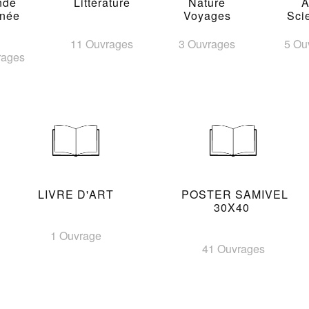
nde
Littérature
Nature
A
inée
Voyages
Sci
11 Ouvrages
3 Ouvrages
5 Ou
rages
LIVRE D'ART
POSTER SAMIVEL
30X40
1 Ouvrage
41 Ouvrages