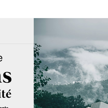
e
ente