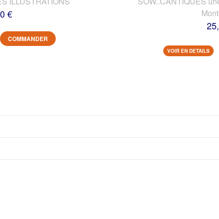
ES ILLUSTRATIONS
SOW..CANTIQUES une vi
0 €
Mont
25
COMMANDER
VOIR EN DETAILS