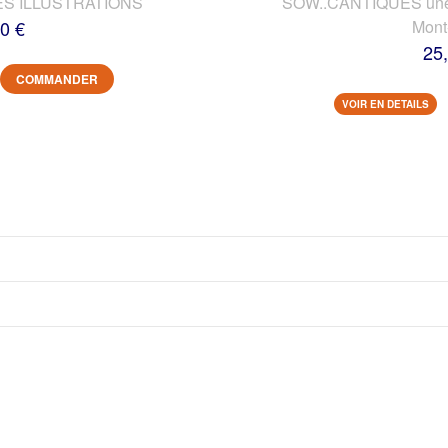
ES ILLUSTRATIONS
SOW..CANTIQUES une vi
0 €
Mont
25
COMMANDER
VOIR EN DETAILS