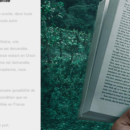
 ouvrés, dans toute
toute autre
litaine, une
uros est demandée.
rance restant en Union
uros est demandée.
uropéenne, nous
ncaire (possibilité de
 condition que ce
iliée en France
 port,