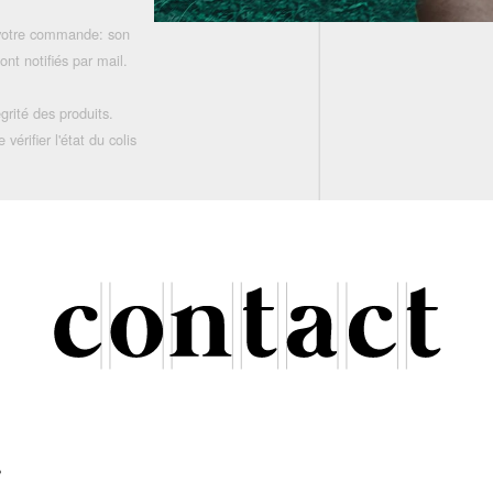
 votre commande: son
nt notifiés par mail.
grité des produits.
rifier l'état du colis
r