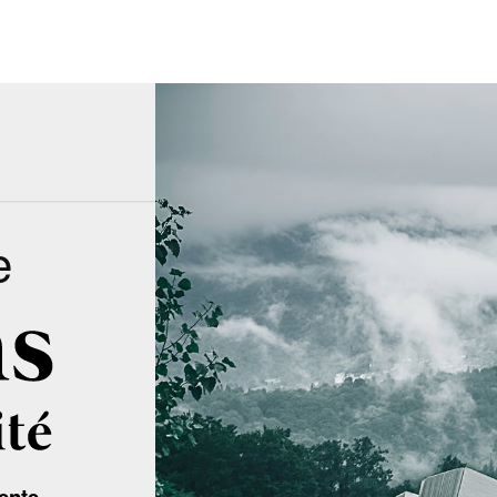
e
ente