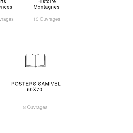
rts
Histoire
ences
Montagnes
vrages
13 Ouvrages
POSTERS SAMIVEL
50X70
8 Ouvrages