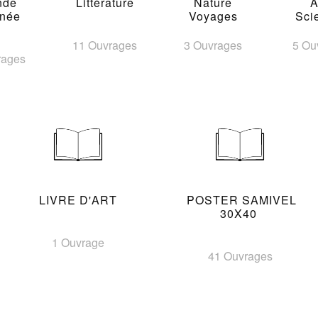
nde
Littérature
Nature
A
inée
Voyages
Sci
11 Ouvrages
3 Ouvrages
5 Ou
rages
LIVRE D'ART
POSTER SAMIVEL
30X40
1 Ouvrage
41 Ouvrages