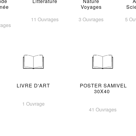
nde
Littérature
Nature
A
inée
Voyages
Sci
11 Ouvrages
3 Ouvrages
5 Ou
rages
LIVRE D'ART
POSTER SAMIVEL
30X40
1 Ouvrage
41 Ouvrages