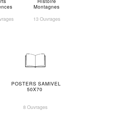
rts
Histoire
ences
Montagnes
vrages
13 Ouvrages
POSTERS SAMIVEL
50X70
8 Ouvrages