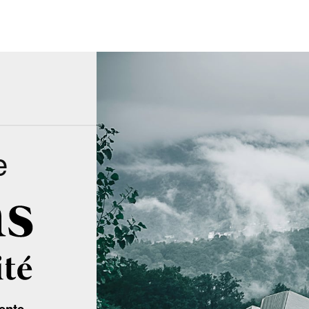
e
ente