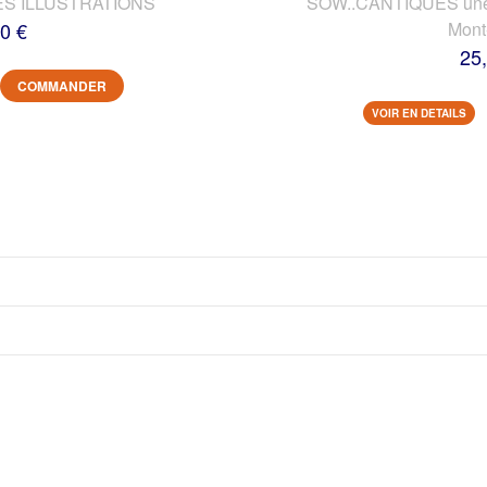
ES ILLUSTRATIONS
SOW..CANTIQUES une vi
0 €
Mont
25
COMMANDER
VOIR EN DETAILS