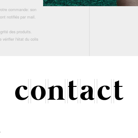
 votre commande: son
nt notifiés par mail.
grité des produits.
rifier l'état du colis
r