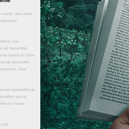
 ouvrés, dans toute
toute autre
litaine, une
uros est demandée.
rance restant en Union
uros est demandée.
uropéenne, nous
ncaire (possibilité de
 condition que ce
iliée en France
 port,