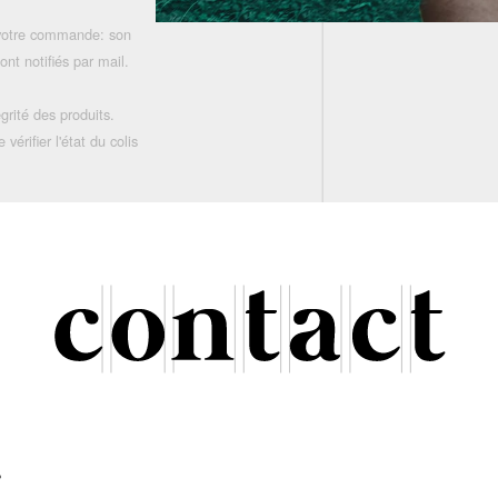
 votre commande: son
nt notifiés par mail.
grité des produits.
rifier l'état du colis
r