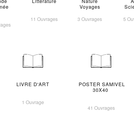
nde
Littérature
Nature
A
inée
Voyages
Sci
11 Ouvrages
3 Ouvrages
5 Ou
rages
LIVRE D'ART
POSTER SAMIVEL
30X40
1 Ouvrage
41 Ouvrages