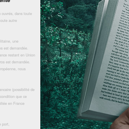
 ouvrés, dans toute
toute autre
litaine, une
uros est demandée.
rance restant en Union
uros est demandée.
uropéenne, nous
ncaire (possibilité de
 condition que ce
iliée en France
 port,