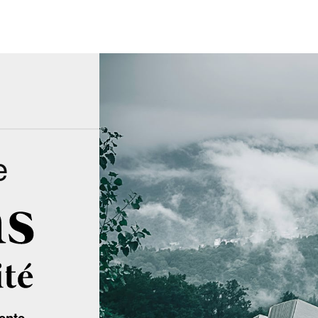
e
ente