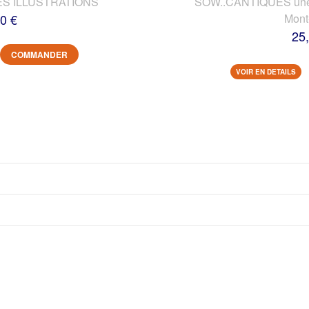
ES ILLUSTRATIONS
SOW..CANTIQUES une vi
0 €
Mont
25
COMMANDER
VOIR EN DETAILS