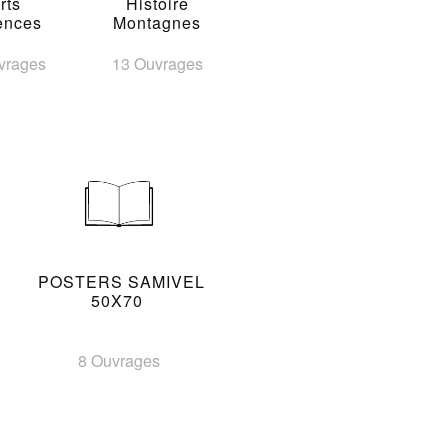
rts
Histoire
ences
Montagnes
vrages
13 Ouvrages
POSTERS SAMIVEL
50X70
8 Ouvrages