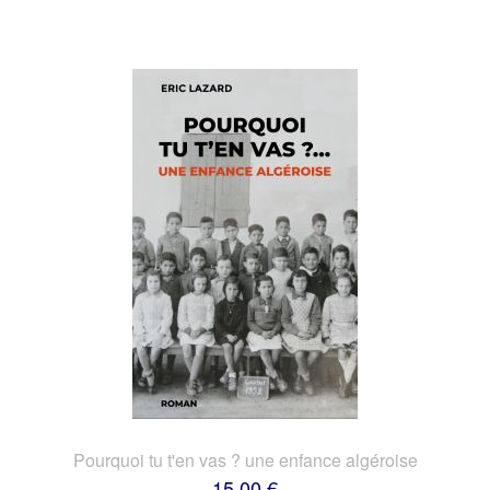
Pourquoi tu t'en vas ? une enfance algéroise
15,00 €