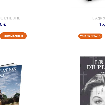
DE L'HEURE
L'Age 
0 €
15
COMMANDER
VOIR EN DETAILS