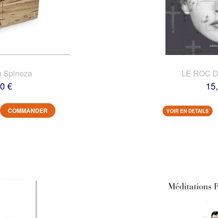
n Spinoza
LE ROC 
0 €
15
COMMANDER
VOIR EN DETAILS