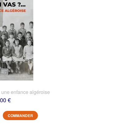
? une enfance algéroise
,00 €
COMMANDER