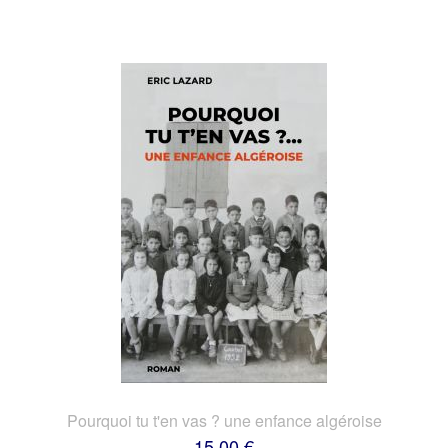
Pourquoi tu t'en vas ? une enfance algéroise
15,00 €