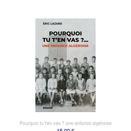
Pourquoi tu t'en vas ? une enfance algéroise
15,00 €