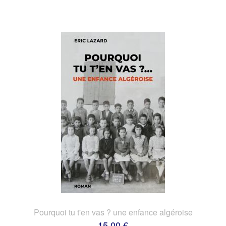
Pourquoi tu t'en vas ? une enfance algéroise
15,00 €