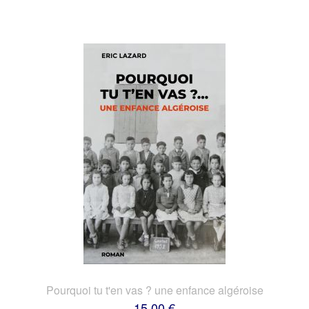
Pourquoi tu t'en vas ? une enfance algéroise
15,00 €