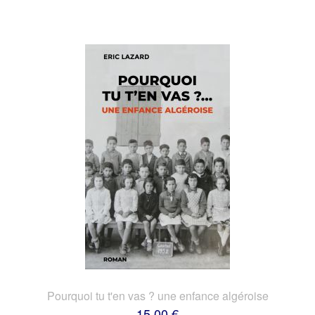
Pourquoi tu t'en vas ? une enfance algéroise
15,00 €