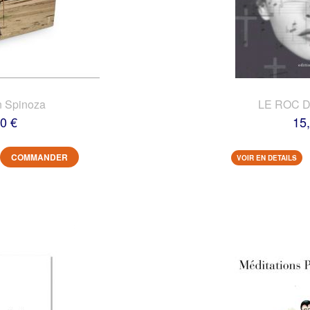
n Spinoza
LE ROC 
0 €
15
COMMANDER
VOIR EN DETAILS