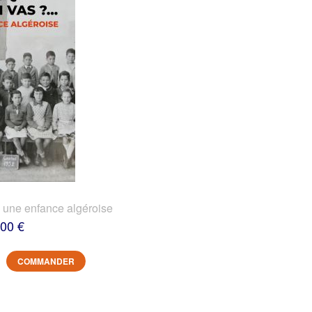
? une enfance algéroise
,00 €
COMMANDER