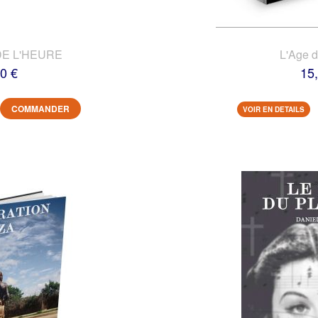
DE L'HEURE
L'Age 
0 €
15
COMMANDER
VOIR EN DETAILS