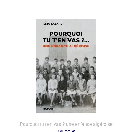
Pourquoi tu t'en vas ? une enfance algéroise
15,00 €