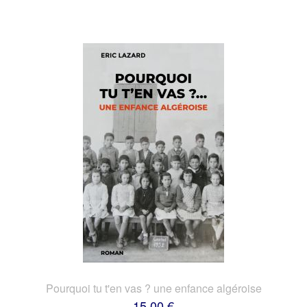
Pourquoi tu t'en vas ? une enfance algéroise
15,00 €