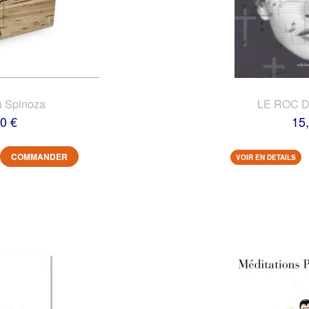
n Spinoza
LE ROC 
0 €
15
COMMANDER
VOIR EN DETAILS