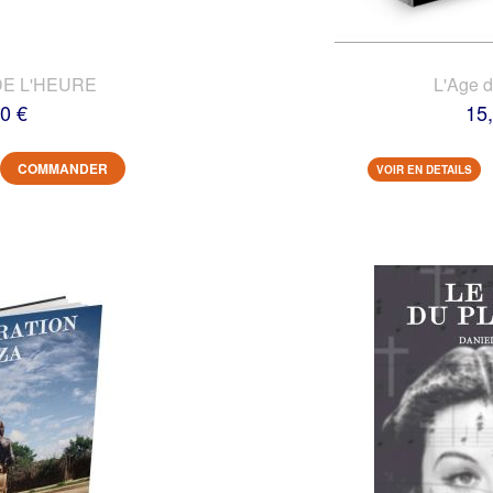
DE L'HEURE
L'Age 
0 €
15
COMMANDER
VOIR EN DETAILS