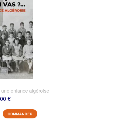
? une enfance algéroise
,00 €
COMMANDER