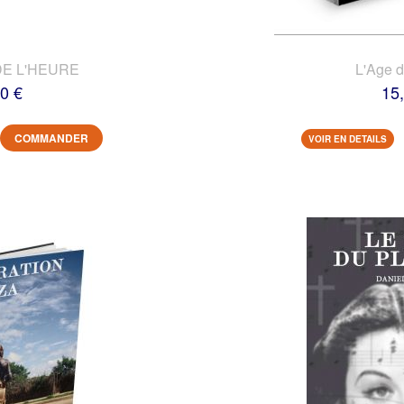
DE L'HEURE
L'Age 
0 €
15
COMMANDER
VOIR EN DETAILS