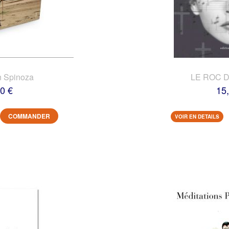
n Spinoza
LE ROC 
0 €
15
COMMANDER
VOIR EN DETAILS