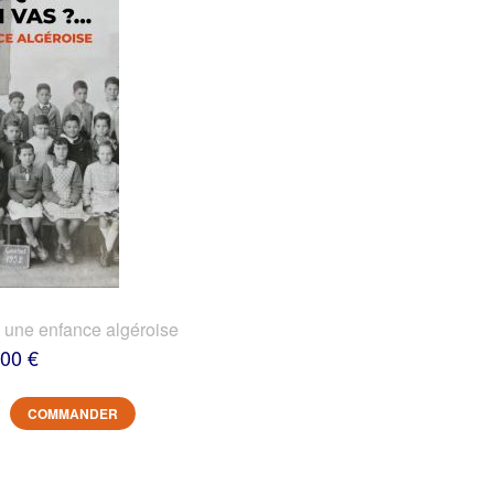
? une enfance algéroise
,00 €
COMMANDER