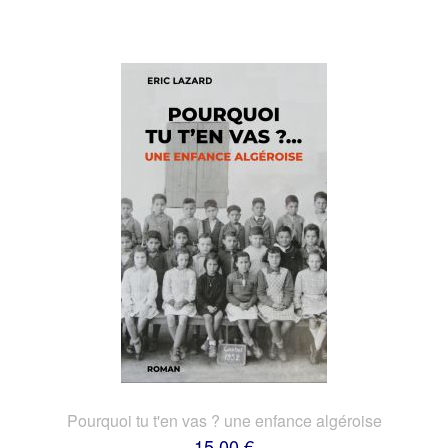
Pourquoi tu t'en vas ? une enfance algéroise
15,00 €