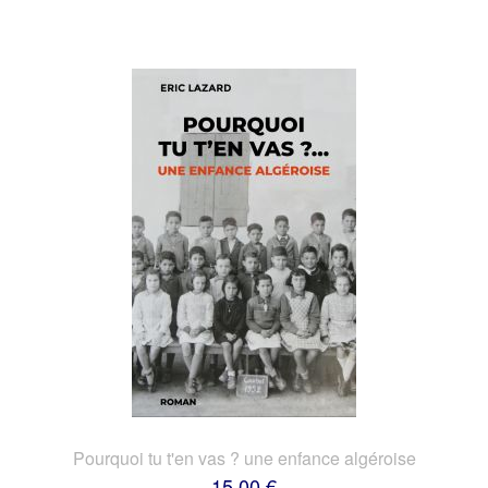
Pourquoi tu t'en vas ? une enfance algéroise
15,00 €