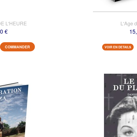
DE L'HEURE
L'Age 
0 €
15
COMMANDER
VOIR EN DETAILS