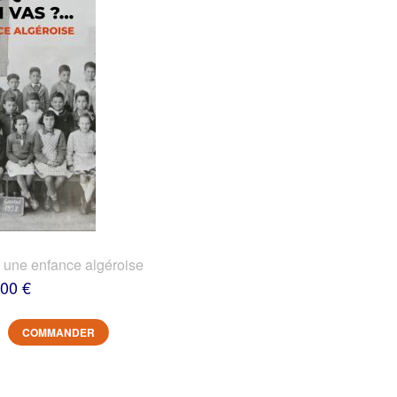
? une enfance algéroise
,00 €
COMMANDER