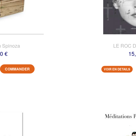
n Spinoza
LE ROC 
0 €
15
COMMANDER
VOIR EN DETAILS