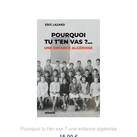
Pourquoi tu t'en vas ? une enfance algéroise
15,00 €