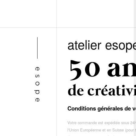
atelier esop
Conditions générales de v
Votre commande est expédiée sous 24h
l'Union Européenne et en Suisse (pour 