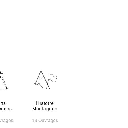
rts
Histoire
ences
Montagnes
vrages
13 Ouvrages