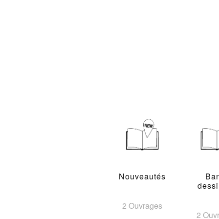
Nouveautés
Ba
dess
2 Ouvrages
2 Ouv