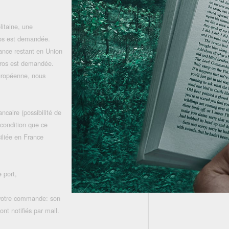
litaine, une
uros est demandée.
rance restant en Union
uros est demandée.
uropéenne, nous
ncaire (possibilité de
 condition que ce
iliée en France
 port,
 votre commande: son
nt notifiés par mail.