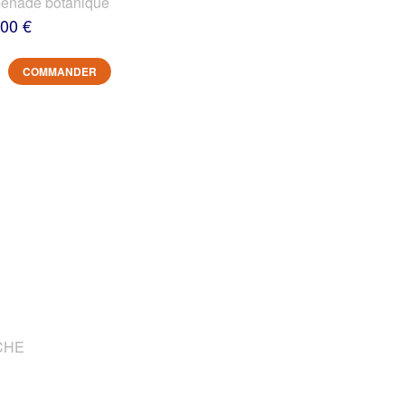
nade botanique
,00 €
COMMANDER
OCHE