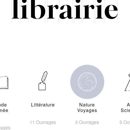
nde
Littérature
Nature
A
inée
Voyages
Sci
11 Ouvrages
3 Ouvrages
5 Ou
rages