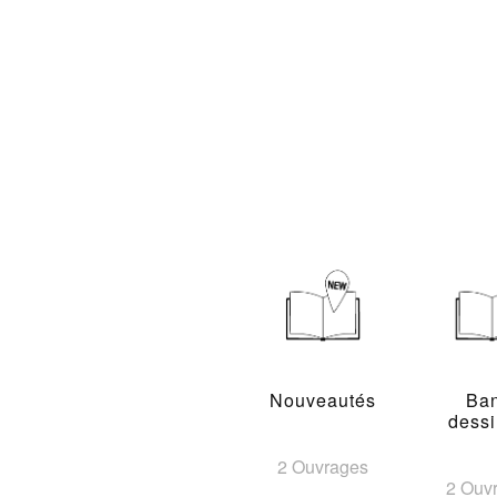
Nouveautés
Ba
dess
2 Ouvrages
2 Ouv