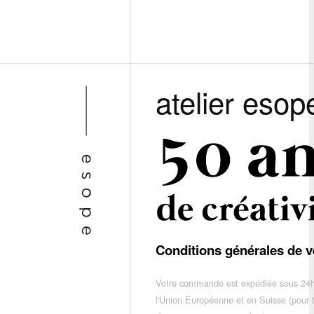
atelier esop
Conditions générales de v
Votre commande est expédiée sous 24h
l'Union Européenne et en Suisse (pour 