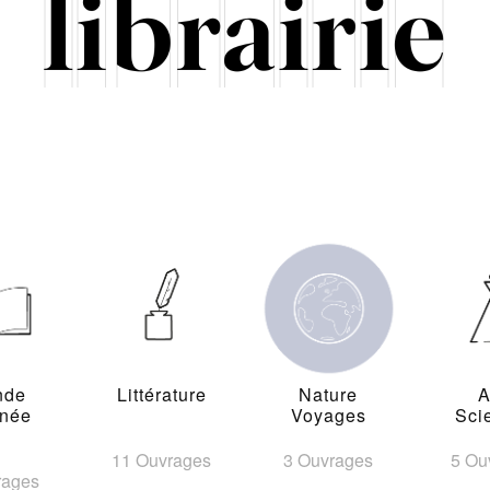
nde
Littérature
Nature
A
inée
Voyages
Sci
11 Ouvrages
3 Ouvrages
5 Ou
rages