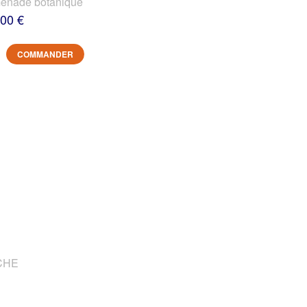
nade botanique
,00 €
COMMANDER
OCHE