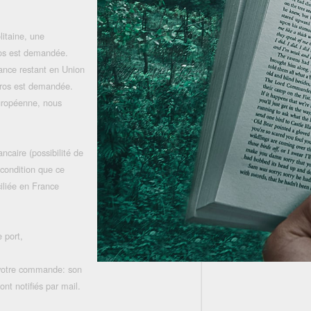
litaine, une
uros est demandée.
rance restant en Union
uros est demandée.
uropéenne, nous
ncaire (possibilité de
 condition que ce
iliée en France
 port,
 votre commande: son
nt notifiés par mail.