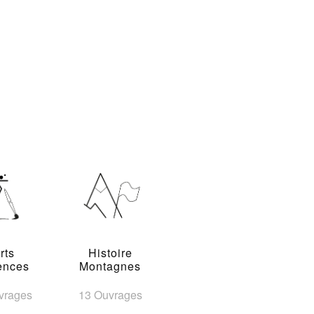
rts
Histoire
ences
Montagnes
vrages
13 Ouvrages