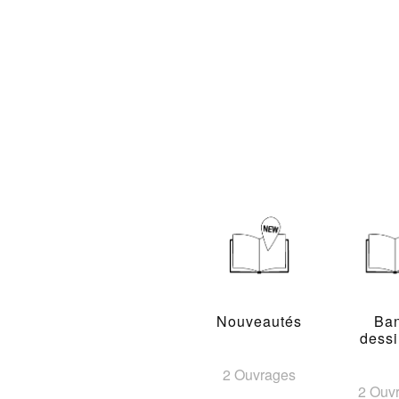
Nouveautés
Ba
dess
2 Ouvrages
2 Ouv