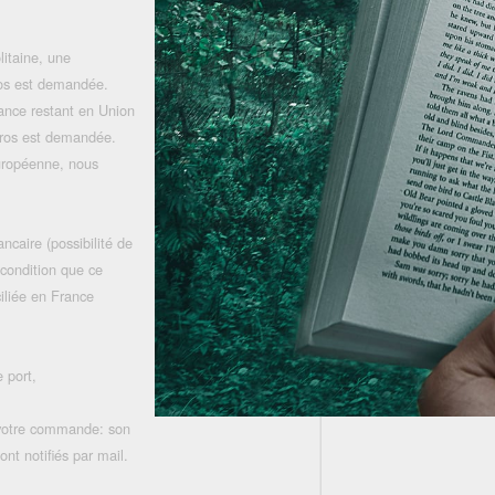
litaine, une
uros est demandée.
rance restant en Union
uros est demandée.
uropéenne, nous
ncaire (possibilité de
 condition que ce
iliée en France
 port,
 votre commande: son
nt notifiés par mail.