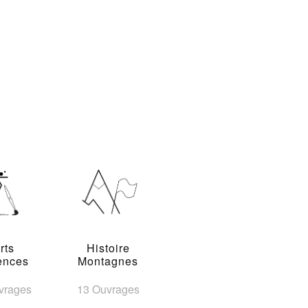
rts
Histoire
ences
Montagnes
vrages
13 Ouvrages