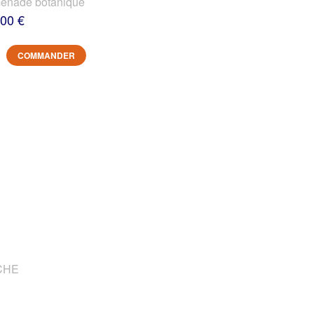
nade botanique
,00 €
COMMANDER
OCHE