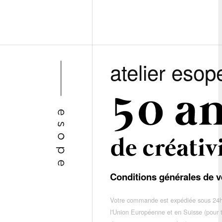
atelier esop
Conditions générales de v
Votre commande est expédiée sous 24h
l'Union Européenne et en Suisse (pour 