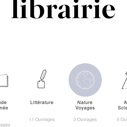
nde
Littérature
Nature
A
inée
Voyages
Sci
11 Ouvrages
3 Ouvrages
5 Ou
rages