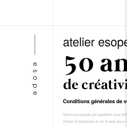
atelier esop
Conditions générales de v
Votre commande est expédiée sous 24h
l'Union Européenne et en Suisse (pour 