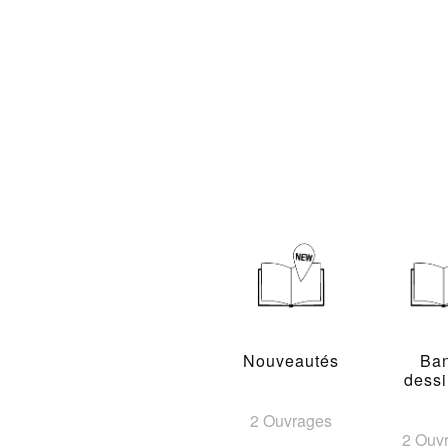
Nouveautés
Ba
dess
2 Ouvrages
2 Ouv