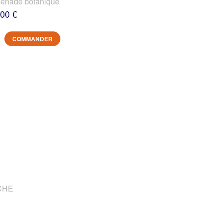
nade botanique
,00 €
COMMANDER
OCHE