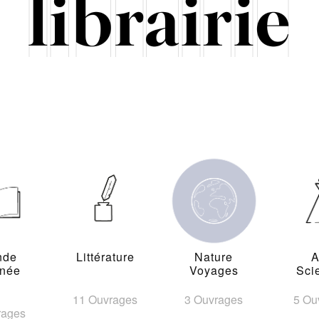
nde
Littérature
Nature
A
inée
Voyages
Sci
11 Ouvrages
3 Ouvrages
5 Ou
rages