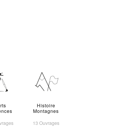
rts
Histoire
ences
Montagnes
vrages
13 Ouvrages