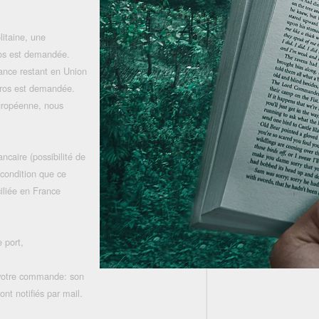
litaine, une
uros est demandée.
rance restant en Union
uros est demandée.
uropéenne, nous
ncaire (possibilité de
 condition que ce
iliée en France
 port,
 votre commande: son
nt notifiés par mail.