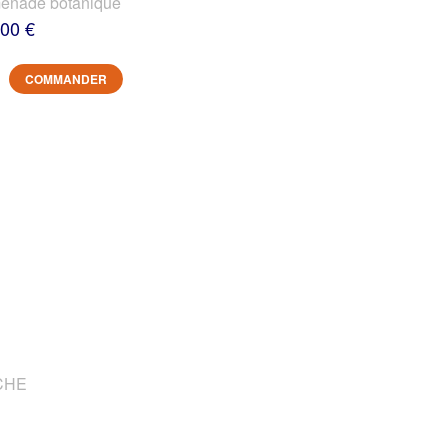
nade botanique
,00 €
COMMANDER
OCHE