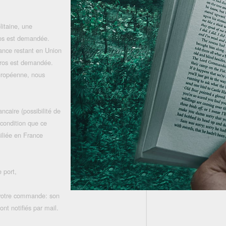
litaine, une
uros est demandée.
rance restant en Union
uros est demandée.
uropéenne, nous
ncaire (possibilité de
 condition que ce
iliée en France
 port,
 votre commande: son
nt notifiés par mail.