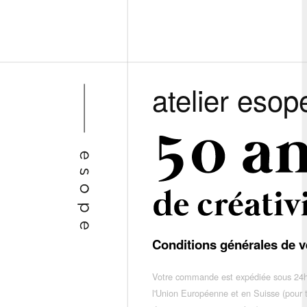
atelier esop
Conditions générales de v
Votre commande est expédiée sous 24h
l'Union Européenne et en Suisse (pour 