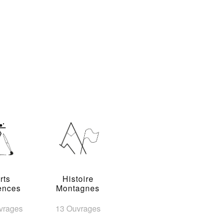
rts
Histoire
ences
Montagnes
vrages
13 Ouvrages