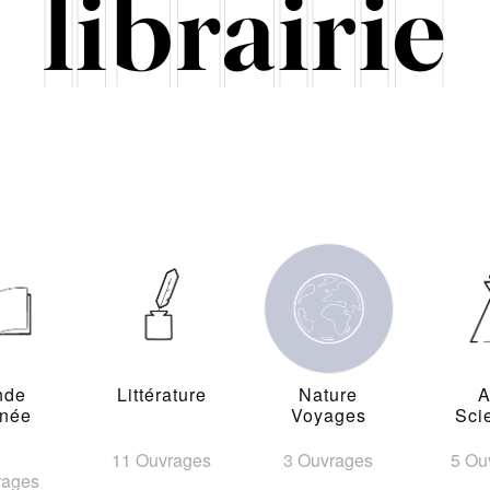
nde
Littérature
Nature
A
inée
Voyages
Sci
11 Ouvrages
3 Ouvrages
5 Ou
rages