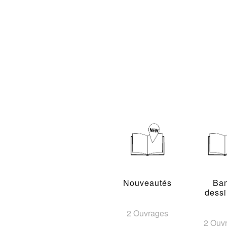
Nouveautés
Ba
dess
2 Ouvrages
2 Ouv