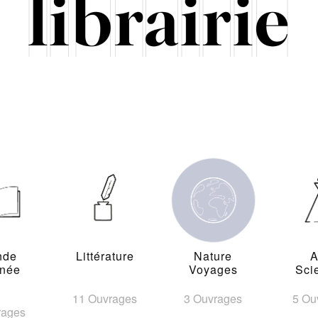
nde
Littérature
Nature
A
inée
Voyages
Sci
11 Ouvrages
3 Ouvrages
5 Ou
rages