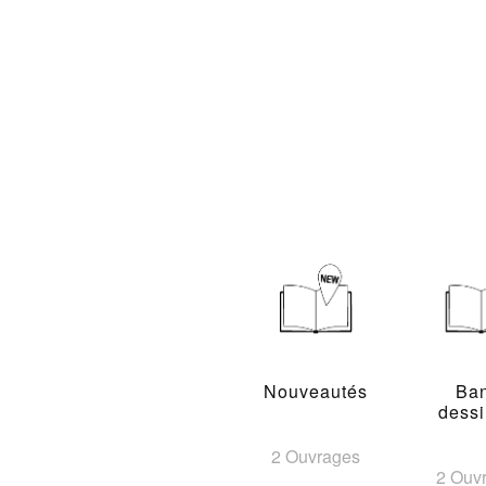
Nouveautés
Ba
dess
2 Ouvrages
2 Ouv