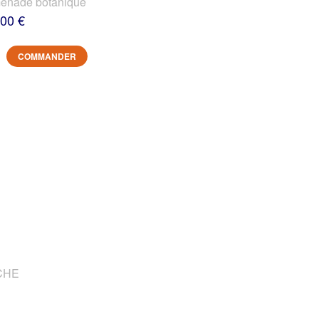
nade botanique
,00 €
COMMANDER
OCHE