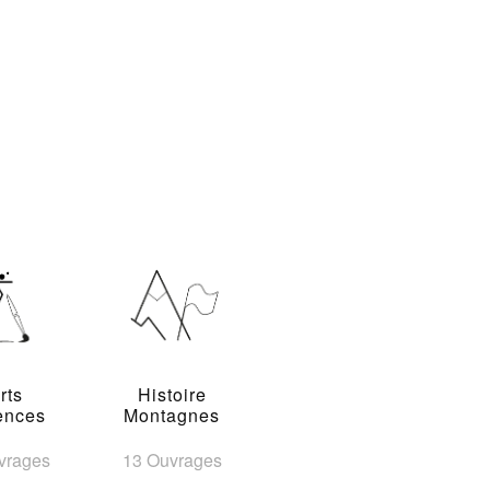
rts
Histoire
ences
Montagnes
vrages
13 Ouvrages