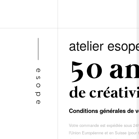
atelier esop
Conditions générales de v
Votre commande est expédiée sous 24h
l'Union Européenne et en Suisse (pour 