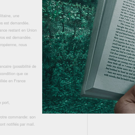
litaine, une
uros est demandée.
rance restant en Union
uros est demandée.
uropéenne, nous
ncaire (possibilité de
 condition que ce
iliée en France
 port,
 votre commande: son
nt notifiés par mail.