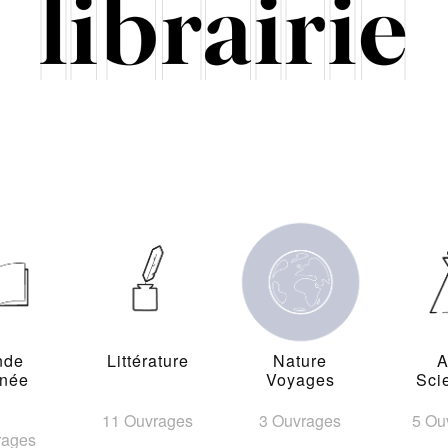
nde
Littérature
Nature
A
inée
Voyages
Sci
11 Ouvrages
3 Ouvrages
5 Ou
rages