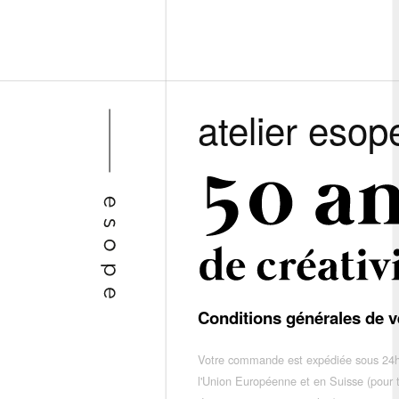
atelier esop
Conditions générales de v
Votre commande est expédiée sous 24h
l'Union Européenne et en Suisse (pour 