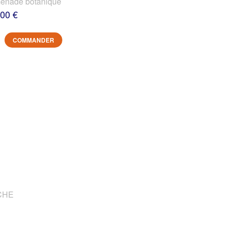
nade botanique
,00 €
COMMANDER
OCHE