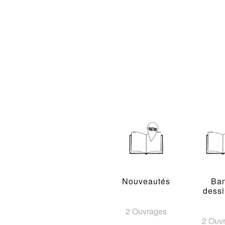
Nouveautés
Ba
dess
2 Ouvrages
2 Ouv