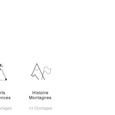
rts
Histoire
ences
Montagnes
vrages
13 Ouvrages