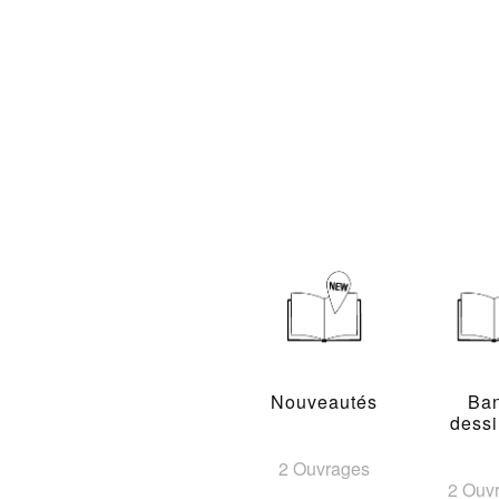
Nouveautés
Ba
dess
2 Ouvrages
2 Ouv