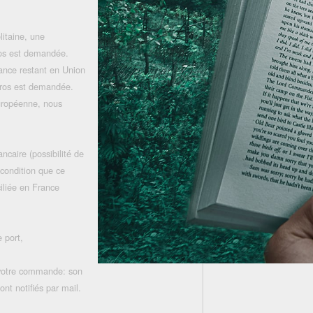
litaine, une
uros est demandée.
rance restant en Union
uros est demandée.
uropéenne, nous
ncaire (possibilité de
 condition que ce
iliée en France
 port,
 votre commande: son
nt notifiés par mail.