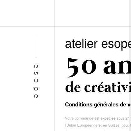
atelier esop
Conditions générales de v
Votre commande est expédiée sous 24h
l'Union Européenne et en Suisse (pour 