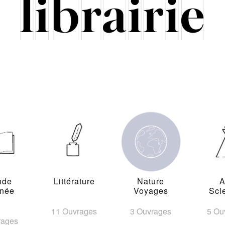
nde
Littérature
Nature
A
inée
Voyages
Sci
11 Ouvrages
3 Ouvrages
5 Ou
rages