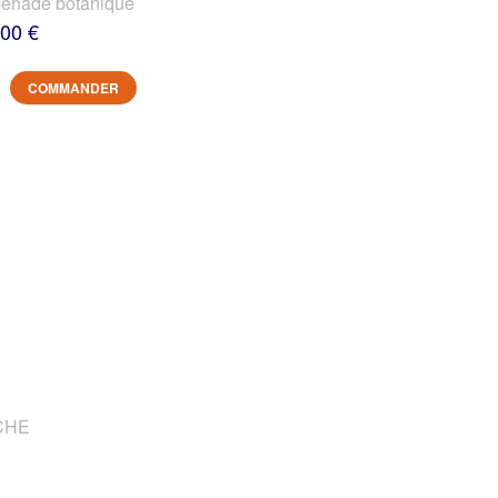
nade botanique
,00 €
COMMANDER
OCHE