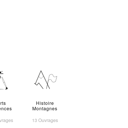
rts
Histoire
ences
Montagnes
vrages
13 Ouvrages