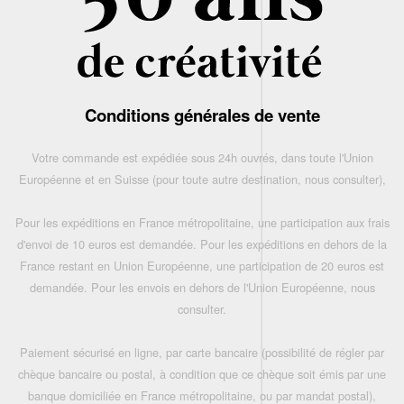
Conditions générales de vente
Votre commande est expédiée sous 24h ouvrés, dans toute l'Union
Européenne et en Suisse (pour toute autre destination, nous consulter),
Pour les expéditions en France métropolitaine, une participation aux frais
d'envoi de 10 euros est demandée. Pour les expéditions en dehors de la
France restant en Union Européenne, une participation de 20 euros est
demandée. Pour les envois en dehors de l'Union Européenne, nous
consulter.
Paiement sécurisé en ligne, par carte bancaire (possibilité de régler par
chèque bancaire ou postal, à condition que ce chèque soit émis par une
banque domiciliée en France métropolitaine, ou par mandat postal),