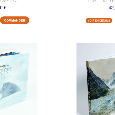
EVASION
GAY-COUTTET
0 €
42
COMMANDER
VOIR EN DETAILS