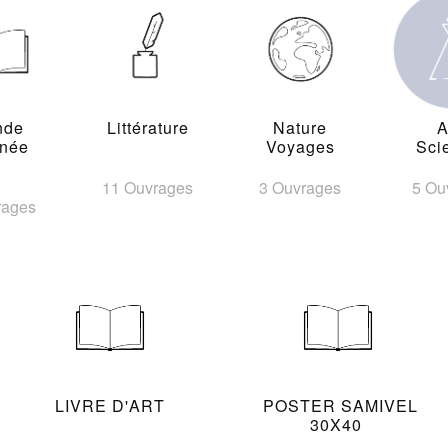
nde
Littérature
Nature
A
inée
Voyages
Sci
11 Ouvrages
3 Ouvrages
5 Ou
rages
LIVRE D'ART
POSTER SAMIVEL
30X40