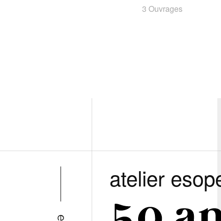
3 Ouvrages
atelier esop