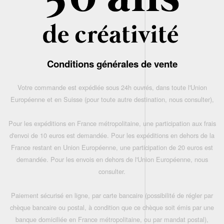
Conditions générales de vente
Votre commande est expédiée sous 24h ouvrés, dans toute l'Union
Européenne et en Suisse (pour toute autre destination, nous consulter),
Pour les expéditions en France métropolitaine, une participation aux frais
d'envoi de 10 euros est demandée. Pour les expéditions en dehors de la
France restant en Union Européenne, une participation de 20 euros est
demandée. Pour les envois en dehors de l'Union Européenne, nous
consulter.
Paiement sécurisé en ligne, par carte bancaire (possibilité de régler par
chèque bancaire ou postal, à condition que ce chèque soit émis par une
banque domiciliée en France métropolitaine, ou par mandat postal),