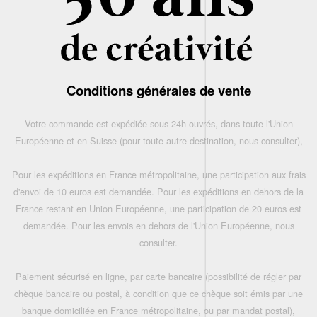
Conditions générales de vente
Votre commande est expédiée sous 24h ouvrés, dans toute l'Union
Européenne et en Suisse (pour toute autre destination, nous consulter),
Pour les expéditions en France métropolitaine, une participation aux frais
d'envoi de 10 euros est demandée. Pour les expéditions en dehors de la
France restant en Union Européenne, une participation de 20 euros est
demandée. Pour les envois en dehors de l'Union Européenne, nous
consulter.
Paiement sécurisé en ligne, par carte bancaire (possibilité de régler par
chèque bancaire ou postal, à condition que ce chèque soit émis par une
banque domiciliée en France métropolitaine, ou par mandat postal),