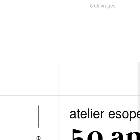
3 Ouvrages
atelier esop