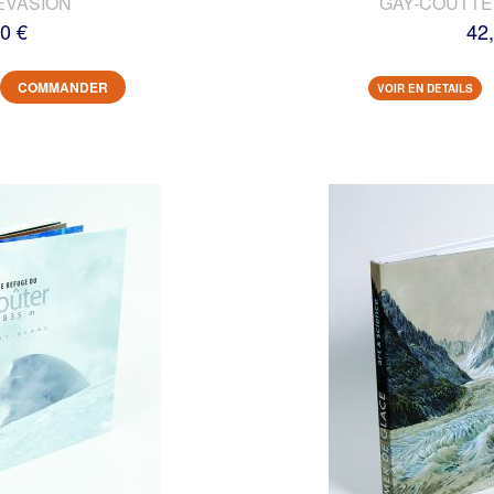
EVASION
GAY-COUTTET
0 €
42
COMMANDER
VOIR EN DETAILS