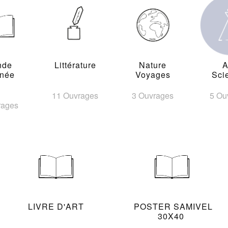
nde
Littérature
Nature
A
inée
Voyages
Sci
11 Ouvrages
3 Ouvrages
5 Ou
rages
LIVRE D'ART
POSTER SAMIVEL
30X40