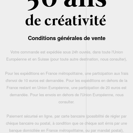
Conditions générales de vente
Votre commande est expédiée sous 24h ouvrés, dans toute l'Union
Européenne et en Suisse (pour toute autre destination, nous consulter),
Pour les expéditions en France métropolitaine, une participation aux frais
d'envoi de 10 euros est demandée. Pour les expéditions en dehors de la
France restant en Union Européenne, une participation de 20 euros est
demandée. Pour les envois en dehors de l'Union Européenne, nous
consulter.
Paiement sécurisé en ligne, par carte bancaire (possibilité de régler par
chèque bancaire ou postal, à condition que ce chèque soit émis par une
banque domiciliée en France métropolitaine, ou par mandat postal),