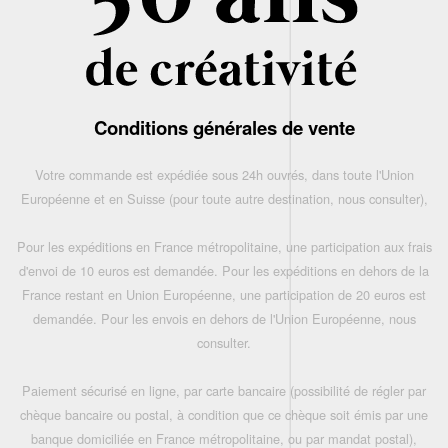
Conditions générales de vente
Votre commande est expédiée sous 24h ouvrés, dans toute l'Union
Européenne et en Suisse (pour toute autre destination, nous consulter),
Pour les expéditions en France métropolitaine, une participation aux frais
d'envoi de 10 euros est demandée. Pour les expéditions en dehors de la
France restant en Union Européenne, une participation de 20 euros est
demandée. Pour les envois en dehors de l'Union Européenne, nous
consulter.
Paiement sécurisé en ligne, par carte bancaire (possibilité de régler par
chèque bancaire ou postal, à condition que ce chèque soit émis par une
banque domiciliée en France métropolitaine, ou par mandat postal),