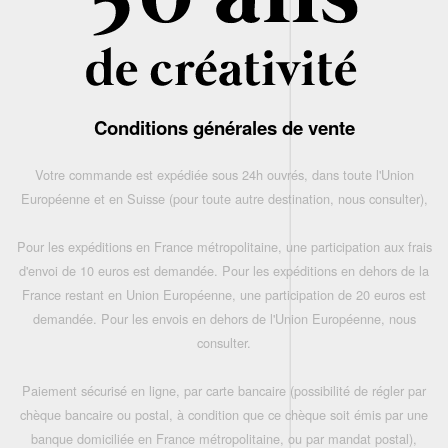
Conditions générales de vente
Votre commande est expédiée sous 24h ouvrés, dans toute l'Union
Européenne et en Suisse (pour toute autre destination, nous consulter),
Pour les expéditions en France métropolitaine, une participation aux frais
d'envoi de 10 euros est demandée. Pour les expéditions en dehors de la
France restant en Union Européenne, une participation de 20 euros est
demandée. Pour les envois en dehors de l'Union Européenne, nous
consulter.
Paiement sécurisé en ligne, par carte bancaire (possibilité de régler par
chèque bancaire ou postal, à condition que ce chèque soit émis par une
banque domiciliée en France métropolitaine, ou par mandat postal),