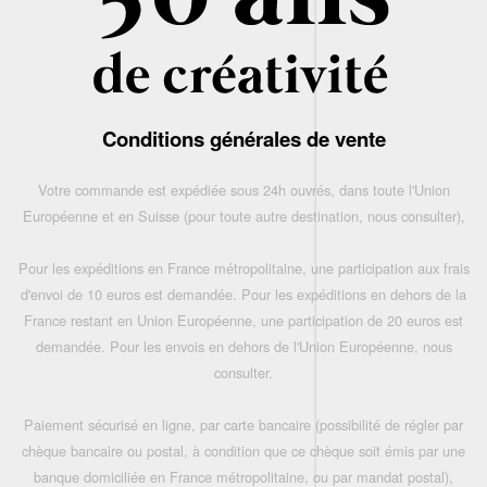
Conditions générales de vente
Votre commande est expédiée sous 24h ouvrés, dans toute l'Union
Européenne et en Suisse (pour toute autre destination, nous consulter),
Pour les expéditions en France métropolitaine, une participation aux frais
d'envoi de 10 euros est demandée. Pour les expéditions en dehors de la
France restant en Union Européenne, une participation de 20 euros est
demandée. Pour les envois en dehors de l'Union Européenne, nous
consulter.
Paiement sécurisé en ligne, par carte bancaire (possibilité de régler par
chèque bancaire ou postal, à condition que ce chèque soit émis par une
banque domiciliée en France métropolitaine, ou par mandat postal),