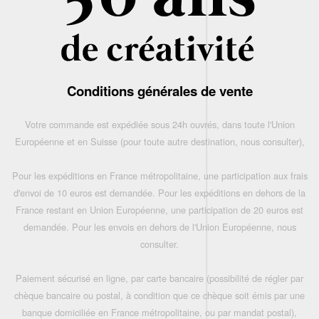
Conditions générales de vente
Votre commande est expédiée sous 24h ouvrés, dans toute l'Union
Européenne et en Suisse (pour toute autre destination, nous consulter),
Pour les expéditions en France métropolitaine, une participation aux frais
d'envoi de 10 euros est demandée. Pour les expéditions en dehors de la
France restant en Union Européenne, une participation de 20 euros est
demandée. Pour les envois en dehors de l'Union Européenne, nous
consulter.
Paiement sécurisé en ligne, par carte bancaire (possibilité de régler par
chèque bancaire ou postal, à condition que ce chèque soit émis par une
banque domiciliée en France métropolitaine, ou par mandat postal),