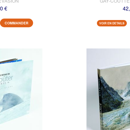
EVASION
GAY-COUTTET
0 €
42
COMMANDER
VOIR EN DETAILS