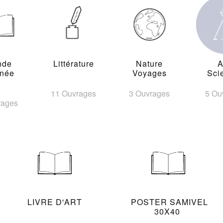
nde
Littérature
Nature
A
inée
Voyages
Sci
11 Ouvrages
3 Ouvrages
5 Ou
rages
LIVRE D'ART
POSTER SAMIVEL
30X40