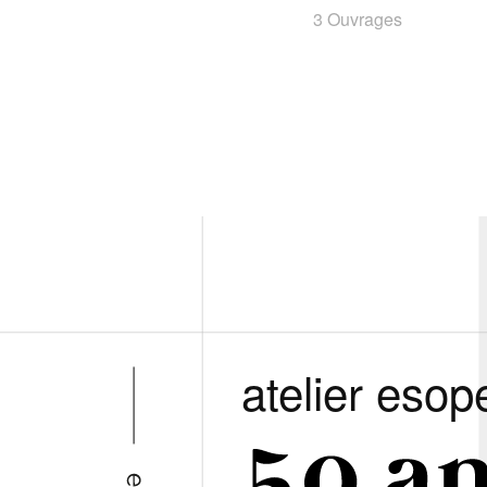
3 Ouvrages
atelier esop