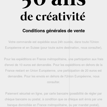
Conditions générales de vente
Votre commande est expédiée sous 24h ouvrés, dans toute l'Union
Européenne et en Suisse (pour toute autre destination, nous consulter),
Pour les expéditions en France métropolitaine, une participation aux frais
d'envoi de 10 euros est demandée. Pour les expéditions en dehors de la
France restant en Union Européenne, une participation de 20 euros est
demandée. Pour les envois en dehors de l'Union Européenne, nous
consulter.
Paiement sécurisé en ligne, par carte bancaire (possibilité de régler par
chèque bancaire ou postal, à condition que ce chèque soit émis par une
banque domiciliée en France métropolitaine, ou par mandat postal),