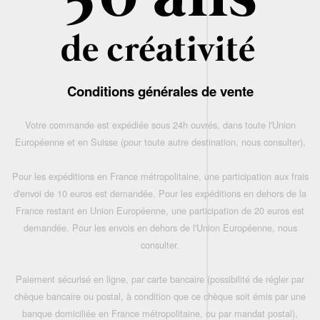
Conditions générales de vente
Votre commande est expédiée sous 24h ouvrés, dans toute l'Union
Européenne et en Suisse (pour toute autre destination, nous consulter),
Pour les expéditions en France métropolitaine, une participation aux frais
d'envoi de 10 euros est demandée. Pour les expéditions en dehors de la
France restant en Union Européenne, une participation de 20 euros est
demandée. Pour les envois en dehors de l'Union Européenne, nous
consulter.
Paiement sécurisé en ligne, par carte bancaire (possibilité de régler par
chèque bancaire ou postal, à condition que ce chèque soit émis par une
banque domiciliée en France métropolitaine, ou par mandat postal),