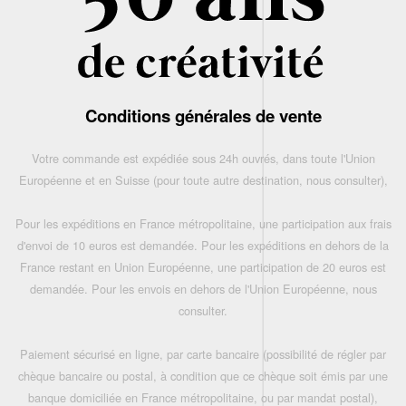
Conditions générales de vente
Votre commande est expédiée sous 24h ouvrés, dans toute l'Union
Européenne et en Suisse (pour toute autre destination, nous consulter),
Pour les expéditions en France métropolitaine, une participation aux frais
d'envoi de 10 euros est demandée. Pour les expéditions en dehors de la
France restant en Union Européenne, une participation de 20 euros est
demandée. Pour les envois en dehors de l'Union Européenne, nous
consulter.
Paiement sécurisé en ligne, par carte bancaire (possibilité de régler par
chèque bancaire ou postal, à condition que ce chèque soit émis par une
banque domiciliée en France métropolitaine, ou par mandat postal),