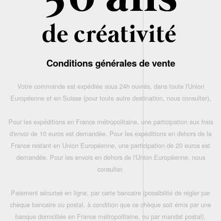
Conditions générales de vente
Votre commande est expédiée sous 24h ouvrés, dans toute l'Union
Européenne et en Suisse (pour toute autre destination, nous consulter),
Pour les expéditions en France métropolitaine, une participation aux frais
d'envoi de 10 euros est demandée. Pour les expéditions en dehors de la
France restant en Union Européenne, une participation de 20 euros est
demandée. Pour les envois en dehors de l'Union Européenne, nous
consulter.
Paiement sécurisé en ligne, par carte bancaire (possibilité de régler par
chèque bancaire ou postal, à condition que ce chèque soit émis par une
banque domiciliée en France métropolitaine, ou par mandat postal),