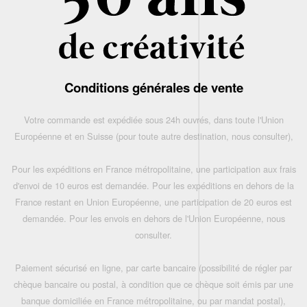
Conditions générales de vente
Votre commande est expédiée sous 24h ouvrés, dans toute l'Union
Européenne et en Suisse (pour toute autre destination, nous consulter),
Pour les expéditions en France métropolitaine, une participation aux frais
d'envoi de 10 euros est demandée. Pour les expéditions en dehors de la
France restant en Union Européenne, une participation de 20 euros est
demandée. Pour les envois en dehors de l'Union Européenne, nous
consulter.
Paiement sécurisé en ligne, par carte bancaire (possibilité de régler par
chèque bancaire ou postal, à condition que ce chèque soit émis par une
banque domiciliée en France métropolitaine, ou par mandat postal),