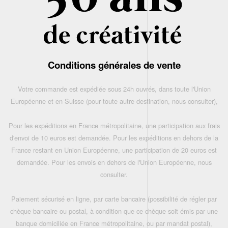
Conditions générales de vente
Votre commande est expédiée sous 24h ouvrés, dans toute l'Union
Européenne et en Suisse (pour toute autre destination, nous consulter),
Pour les expéditions en France métropolitaine, une participation aux frais
d'envoi de 10 euros est demandée. Pour les expéditions en dehors de la
France restant en Union Européenne, une participation de 20 euros est
demandée. Pour les envois en dehors de l'Union Européenne, nous
consulter.
Paiement sécurisé en ligne, par carte bancaire (possibilité de régler par
chèque bancaire ou postal, à condition que ce chèque soit émis par une
banque domiciliée en France métropolitaine, ou par mandat postal),